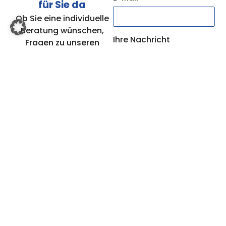
für Sie da
Ob Sie eine individuelle
Beratung wünschen,
Ihre Nachricht
Fragen zu unseren
Leistungen haben oder
sich direkt bewerben
möchten – wir freuen
uns auf Ihre Nachricht.
Rufen Sie uns an,
Sie erklären sich damit
schreiben Sie uns eine E-
einverstanden, dass Ihre
Mail oder nutzen Sie
Daten zur Bearbeitung Ihres
ganz einfach unser
Anliegens verwendet
Kontaktformular. Unser
werden. Weitere
Team nimmt sich Zeit für
Informationen und
Ihr Anliegen und meldet
Widerrufshinweise finden
sich schnellmöglich bei
Sie in der
Ihnen zurück.
Datenschutzerklärung
.