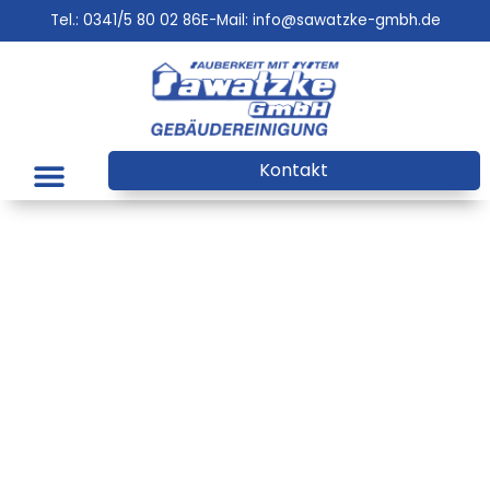
Tel.: 0341/5 80 02 86
E-Mail: info@sawatzke-gmbh.de
Kontakt